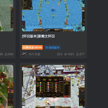
[怀旧版本]新雕文怀旧
付费资源
99
游戏版本
M币
10个月前
95
934
0
1631
277