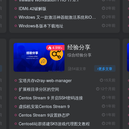
IDM6.42破解版
前
2年前
Windows 又一款激活神器能激活系统和Office
前
2年前
Windows各版本下载地址
前
2年前
经验分享
4.9W+
综合经验分享
54篇文章
更多文章
宝塔共存v2ray-web-manager
前
15天前
扩展根目录分区的空间
前
12个月前
Centos Stream 9 开启SSH密码连接
前
1年前
虚拟机安装Centos Stream 9
前
1年前
Centos Stream 9设置静态IP
前
1年前
Centos6站群搭建SK5游戏代理图文教程
前
2年前