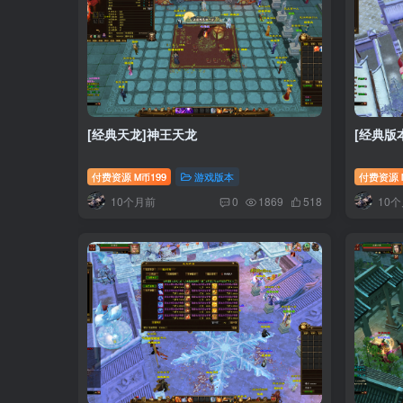
[经典天龙]神王天龙
[经典版
付费资源
199
游戏版本
付费资源
M币
10个月前
10
0
1869
518