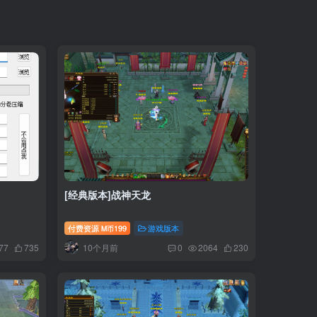
[经典版本]战神天龙
付费资源
199
游戏版本
M币
10个月前
77
735
0
2064
230