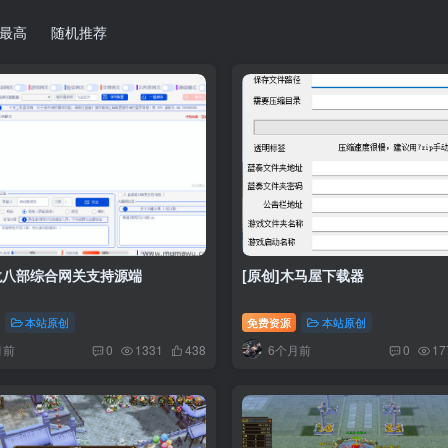
最高
随机推荐
龙八部综合网关支持源端
[原创]木马屋下载器
本站原创
免费资源
本站原创
月前
6个月前
0
1331
438
0
17