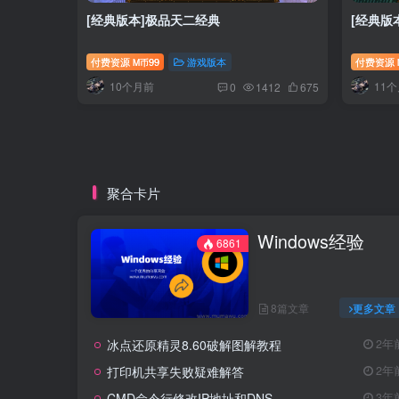
[经典版本]极品天二经典
[经典版
付费资源
99
游戏版本
付费资源
M币
10个月前
11
0
1412
675
聚合卡片
Windows经验
6861
8篇文章
更多文章
冰点还原精灵8.60破解图解教程
2年
打印机共享失败疑难解答
2年
CMD命令行修改IP地址和DNS
3年