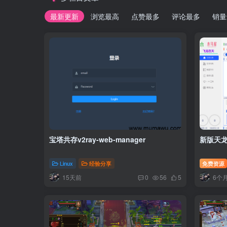
最新更新
浏览最高
点赞最多
评论最多
销量
宝塔共存v2ray-web-manager
新版天
Linux
经验分享
免费资源
15天前
6个
0
56
5