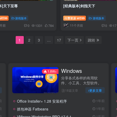
本]天下至尊
[经典版本]剑指天下
99
游戏版本
付费资源
99
游戏版本
M币
M币
个月前
11个月前
0
1331
784
0
17
1
2
3
…
17
下一页
跳转
Windows
1.8W+
分享各式各样的有用软
件、小工具、大型软件。
18篇文章
更多文章
Office Installer+ 1.28 安装程序
前
1年前
抓包神器 Fatbeans
前
1年前
VMware Workstation PRO 17.6.1
前
1年前