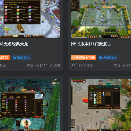
本]无名经典天龙
[怀旧版本]11门派复古
99
游戏版本
付费资源
99
游戏版本
M币
M币
个月前
10个月前
0
1262
225
0
12