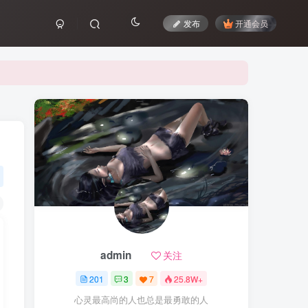
发布
开通会员
admin
关注
201
3
7
25.8W+
心灵最高尚的人也总是最勇敢的人