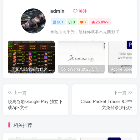
admin
关注
201
3
7
25.8W+
永远面向阳光，这样你就看不见阴影了
天龙八部改端教程之元宝商店修改
SolidWorks.2025.SP5.0中文破解版
上一篇
下一篇
脱离谷歌Google Pay 独立下
Cisco Packet Tracer 8.2中
载Apk文件
文免登录汉化版
相关推荐