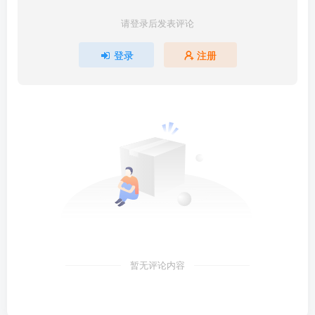
请登录后发表评论
登录
注册
暂无评论内容