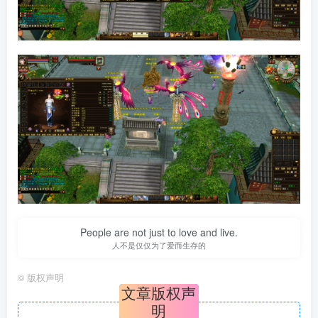
People are not just to love and live.
人不是仅仅为了爱而生存的
©
版权声明
文章版权声
明