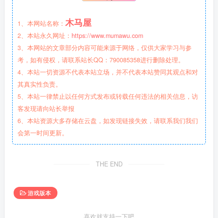
木马屋
1、本网站名称：
2、本站永久网址：
https://www.mumawu.com
3、本网站的文章部分内容可能来源于网络，仅供大家学习与参
考，如有侵权，请联系站长QQ：790085358进行删除处理。
4、本站一切资源不代表本站立场，并不代表本站赞同其观点和对
其真实性负责。
5、本站一律禁止以任何方式发布或转载任何违法的相关信息，访
客发现请向站长举报
6、本站资源大多存储在云盘，如发现链接失效，请联系我们我们
会第一时间更新。
THE END
游戏版本
喜欢就支持一下吧