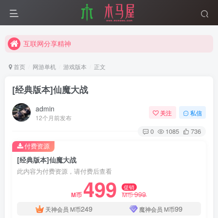
互联网分享精神
木马屋博客正式启航
互联网分享精神
木马屋博客正式启航
首页
网游单机
游戏版本
正文
[经典版本]仙魔大战
admin
关注
私信
12个月前发布
0
1085
736
付费资源
[经典版本]仙魔大战
此内容为付费资源，请付费后查看
499
促销
999
M币
M币
249
99
天神会员
M币
魔神会员
M币