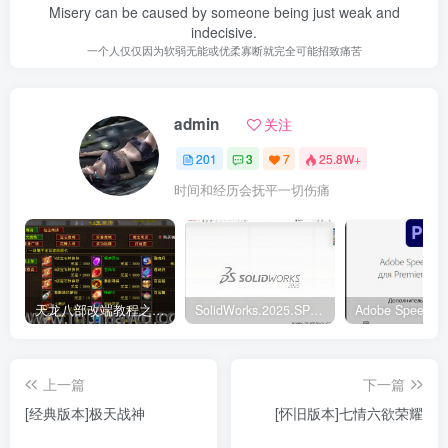
Misery can be caused by someone being just weak and
indecisive.
一个人仅仅因为软弱无能或优柔寡断就完全可能招致痛苦
admin
关注
201
3
7
25.8W+
时间和经历会抚平一切伤痛
天龙八部改端教程之元宝商店修改
SolidWorks.2025.SP5.0中文破解版
上一篇
下一篇
[经典版本]极天战神
[怀旧版本]七情六欲荣耀