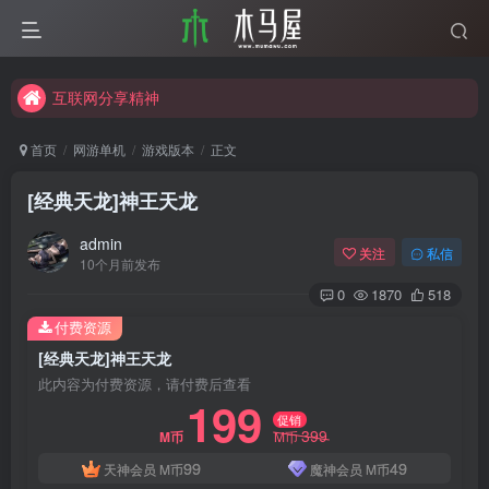
互联网分享精神
木马屋博客正式启航
互联网分享精神
木马屋博客正式启航
首页
网游单机
游戏版本
正文
[经典天龙]神王天龙
admin
关注
私信
10个月前发布
0
1870
518
付费资源
[经典天龙]神王天龙
此内容为付费资源，请付费后查看
199
促销
399
M币
M币
99
49
天神会员
M币
魔神会员
M币