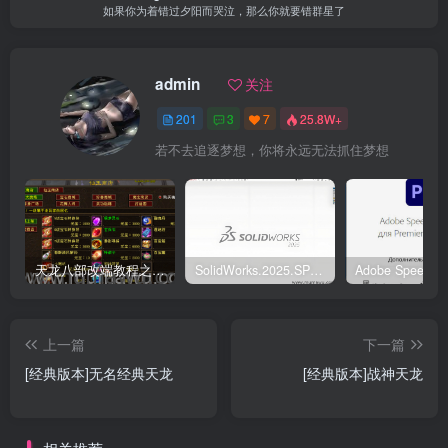
如果你为着错过夕阳而哭泣，那么你就要错群星了
admin
关注
201
3
7
25.8W+
若不去追逐梦想，你将永远无法抓住梦想
天龙八部改端教程之元宝商店修改
SolidWorks.2025.SP5.0中文破解版
上一篇
下一篇
[经典版本]无名经典天龙
[经典版本]战神天龙