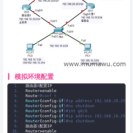
模拟环境配置
路由器
0
配置IP
Router
>
enable 
Route
r#conf t
Router
(
config-
if
)#ip address 192.168.20.252 2
Router
(
config-
if
)#no shutdown 
Router
(
config-
if
)#int g0/0
Router
(
config-
if
)#ip address 192.168.10.252 2
Router
(
config-
if
)#no shutdown 
路由器
1
配置IP
Router
>
enable 