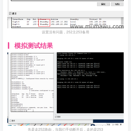
设置没有问题，252主253备用
模拟测试结果
先是走252路由，当我们手动断开后，走的是253