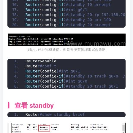
Router
(
config-
if
)#standby 10 preempt 
Router
(
config-
if
)#int g0/1
Router
(
config-
if
)#standby 20 ip 192.168.20.25
Router
(
config-
if
)#standby 20 pri 100
Router
(
config-
if
)#standby 20 preempt
到此，已经完成通信。但是并没有体现出冗余策略
Router
>
enable 
Route
r#conf t
Router
(
config
)#int g0/1
Router
(
config-
if
)#standby 10 track g0/0
Router
(
config-
if
)#int g0/0
Router
(
config-
if
)#standby 20 track g0/1
查看 standby
Route
r#show standby brief