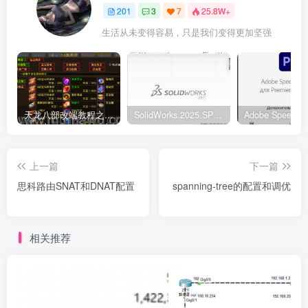
201
3
7
25.8W+
生活从未变得容易，只是我们变得更加坚强
天龙八部改端教程之元宝商店修改
SolidWorks.2025.SP5.0中文破解版
上一篇
下一篇
思科路由SNAT和DNAT配置
spanning-tree的配置和调优
相关推荐