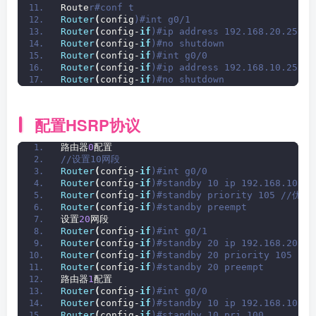
Route
r#conf t
Router
(
config
)#int g0/1
Router
(
config-
if
)#ip address 192.168.20.253 2
Router
(
config-
if
)#no shutdown 
Router
(
config-
if
)#int g0/0
Router
(
config-
if
)#ip address 192.168.10.253 2
Router
(
config-
if
)#no shutdown
配置HSRP协议
路由器
0
配置
//设置10网段
Router
(
config-
if
)#int g0/0
Router
(
config-
if
)#standby 10 ip 192.168.10
Router
(
config-
if
)#standby priority 105 //
Router
(
config-
if
)#standby preempt 
设置
20
网段
Router
(
config-
if
)#int g0/1
Router
(
config-
if
)#standby 20 ip 192.168.20.25
Router
(
config-
if
)#standby 20 priority 105
Router
(
config-
if
)#standby 20 preempt
路由器
1
配置
Router
(
config-
if
)#int g0/0
Router
(
config-
if
)#standby 10 ip 192.168.10.25
Router
(
config-
if
)#standby 10 pri 100