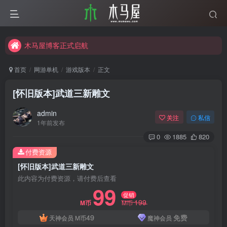
木马屋博客正式启航
互联网分享精神
木马屋博客正式启航
首页
网游单机
游戏版本
正文
[怀旧版本]武道三新雕文
admin
关注
私信
1年前发布
0
1885
820
付费资源
[怀旧版本]武道三新雕文
此内容为付费资源，请付费后查看
99
促销
199
M币
M币
49
免费
天神会员
M币
魔神会员