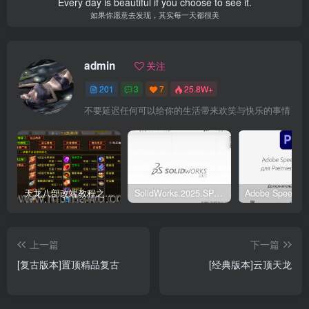
Every day is beautiful if you choose to see it.
如果你愿意去发现，其实每一天都很美
admin
关注
201
3
7
25.8W+
不要延迟任何可以给你的生活带来欢笑与快乐的事情
天龙八部改端教程之元宝商店修改
SolidWorks.2025.SP5.0中文破解版
上一篇
下一篇
[复古版本]置顶精品复古
[经典版本]云顶天龙