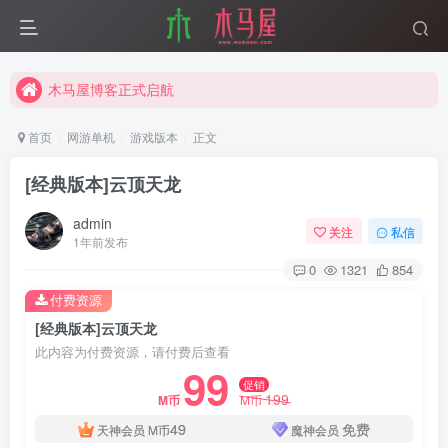
互联网分享精神
木马屋博客正式启航
互联网分享精神
木马屋博客正式启航
首页
网游单机
游戏版本
正文
[经典版本]云顶天龙
admin
关注
私信
1年前发布
0
1321
854
付费资源
[经典版本]云顶天龙
此内容为付费资源，请付费后查看
99
促销
199
M币
M币
49
免费
天神会员
M币
魔神会员