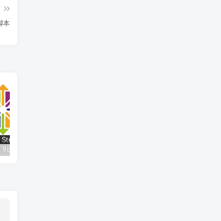
篇
脚本
am 9设置静态IP
VMware16Pro搭建Centos7.9 64位并安装天龙八部环境
Centos7搭