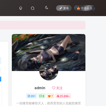
发布
开通会员
admin
关注
201
3
7
25.8W+
一切痛苦能够毁灭人，然而受苦的人也能把痛苦