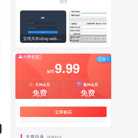
消灭
宝塔共存v2ray-web-manager
[原创]木马屋下载器
付费资源
已售 1
9.99
M币
天神会员
魔神会员
免费
免费
立即购买
文章目录
快速到达