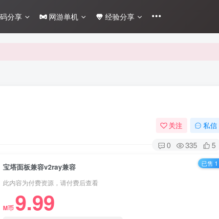
码分享
网游单机
经验分享
关注
私信
0
335
5
已售 1
宝塔面板兼容v2ray兼容
此内容为付费资源，请付费后查看
9.99
M币