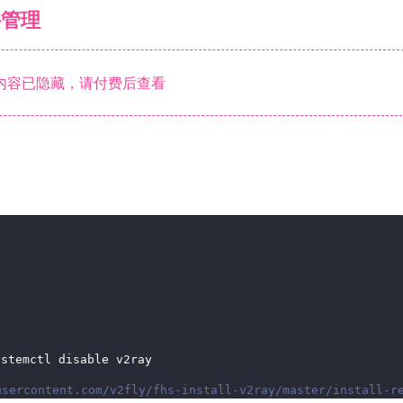
件管理
内容已隐藏，请付费后查看
stemctl disable v2ray 
usercontent.com/v2fly/fhs-install-v2ray/master/install-r