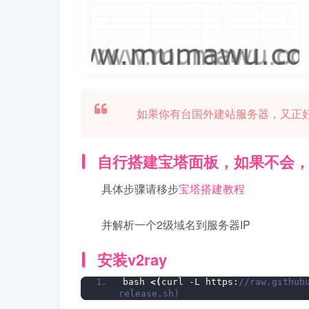
如果你有台国外建站服务器，又正好
自行搭建宝塔面板，如果不会
具体步骤请移步
宝塔搭建教程
并解析一个2级域名到服务器IP
安装v2ray
bash 
<(
curl -L https:
//raw.github
release.sh)