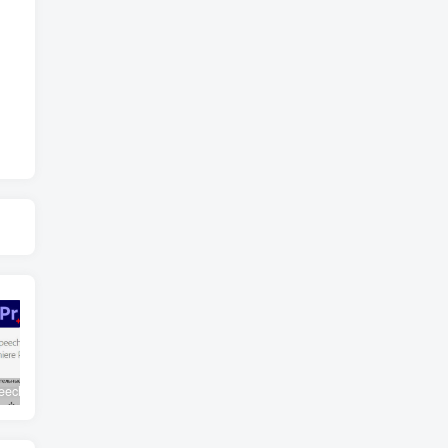
Adobe Speech to Text v2.1.6 for Premiere Pro 2025
UG NX 2406中文破解版
Solidworks 2024 SP 5.0中文破解版