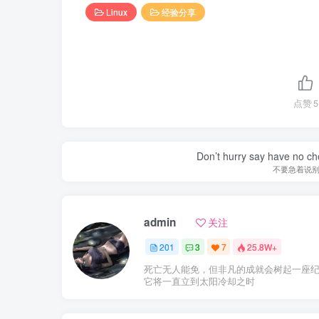
Linux
经验分享
点赞
5
Don’t hurry say have no cho
不要急着说
admin
关注
201
3
7
25.8W+
死亡无人能免，但非凡的成就会树起一座
它将一直立到太阳冷却之时