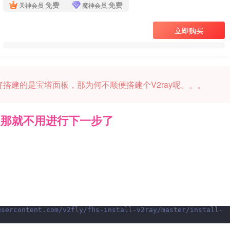
免费
免费
天神会员
魔神会员
立即购买
搭建的是宝塔面板，那为何不顺便搭建个V2ray呢。。。
，那就不用进行下一步了
usercontent.com/v2fly/fhs-install-v2ray/master/install-