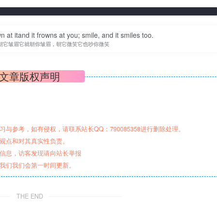
n at itand it frowns at you; smile, and it smiles too.
朝它皱眉它就朝你皱眉，朝它微笑它也吵你微笑
文章版权声明
与参考，如有侵权，请联系站长QQ：790085358进行删除处理。
其观点和对其真实性负责。
关信息，访客发现请向站长举报
系我们我们会第一时间更新。
THE END